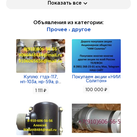
Показать все
АВС-117-05;
датчики УА-54-1 и УА-54-2; датчики П-109;
Объявления из категории:
датчики П-109М4;
Прочее › другое
Куплю: электродвигатели Д-200;
электродвигатели МТ-3000 2С и 3С;
заслонки 1919Т в комплекте с
электромеханизмами ЭПВ-50БТ 2 серии;
Куплю: заслонки 3175 с МПК-13А5; клапаны
МКТ-16; клапаны МКТ-17Б; клапаны МКТ-361А;
Куплю: гтдэ-117,
Покупаем акции «НИИ
Солитон»
нп-103а, нр-59а, р
...
клапаны МКВ-251А; клапаны ОК-6А; клапаны
100 000 ₽
1 111 ₽
ОК-10Б; клапаны АЭ-011-11;
Куплю: катушки КР-1; катушки КР-12СИ; насосы
БНК-10КФН; насосы НП-96М;
насосы 702М.500 в комплекте с
электродвигателями; насосы 4020; насосы 888;