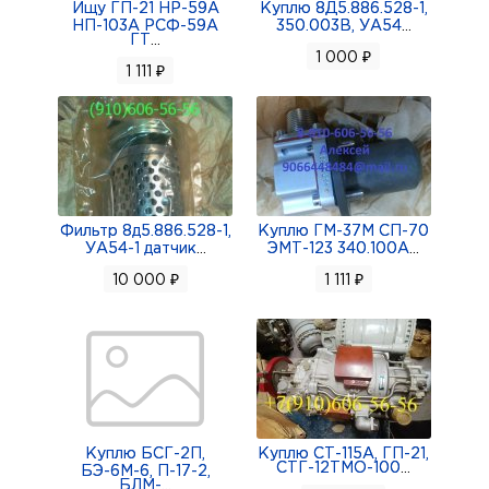
Ищу ГП-21 НР-59А
Куплю 8Д5.886.528-1,
НП-103А РСФ-59А
350.003В, УА54
...
ГТ
...
1 000 ₽
1 111 ₽
Фильтр 8д5.886.528-1,
Куплю ГМ-37М СП-70
УА54-1 датчик
...
ЭМТ-123 340.100А
...
10 000 ₽
1 111 ₽
Куплю БСГ-2П,
Куплю СТ-115А, ГП-21,
СТГ-12ТМО-100
...
БЭ-6М-6, П-17-2,
БЛМ-
...