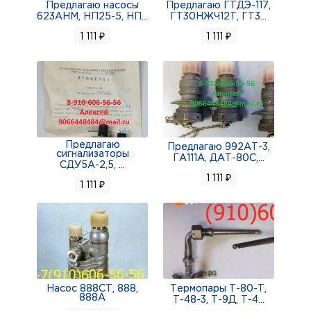
Предлагаю насосы
Предлагаю ГТДЭ-117,
623АНМ, НП25-5, НП
...
ГТ30НЖЧ12Т, ГТ3
...
1 111 ₽
1 111 ₽
Предлагаю
Предлагаю 992АТ-3,
сигнализаторы
ГА111А, ДАТ-80С,
...
СДУ5А-2,5,
...
1 111 ₽
1 111 ₽
Насос 888СТ, 888,
Термопары Т-80-Т,
888А
Т-48-3, Т-9Д, Т-4
...