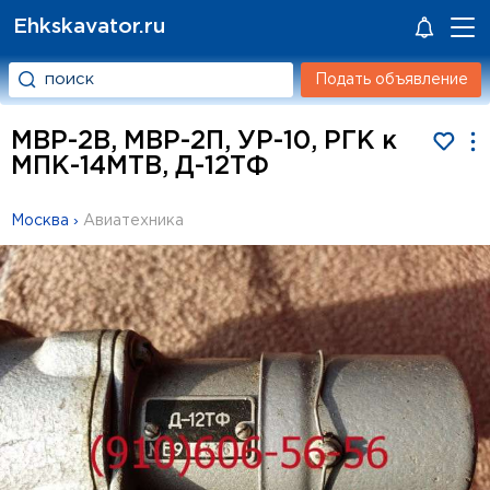
Ehkskavator.ru
Подать объявление
МВР-2В, МВР-2П, УР-10, РГК к
МПК-14МТВ, Д-12ТФ
Москва
›
Авиатехника