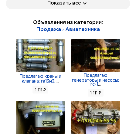
Показать все
Д-12ТФ-1; электромеханизм УР-10 2серии;
комплекты РГК к МПК-14МТВ 1:20;
Объявления из категории:
Продам: э/мех МПК-14МТВ 2 серии;
Продажа › Авиатехника
электромеханизм МВР-2В 2 серии;
МВР-2П с э/дв Д-90; МПК-1; МПК-2; датчики
СП-0,4М; датчики СП-0,4Э;
фильтры 8д2.966.235; краны ГА-230-2; краны
ГА-192/1 и ГА-192/2;
Предлагаю
Продам: клапаны 800600-1; клапаны 642500;
Предлагаю краны и
генераторы и насосы:
клапана: га13м3,
...
629600;
гс-1
...
1 111 ₽
краны 768600МА с ЭПВ-150МТ 2С;
1 111 ₽
электромагниты: ЭМТ-125; ЭМТ-223А; ЭМТ-230;
ЭМТ-232; ЭМТ-226; ЭМТ-233; ЭМО-2/2Т; ЭМКО-М;