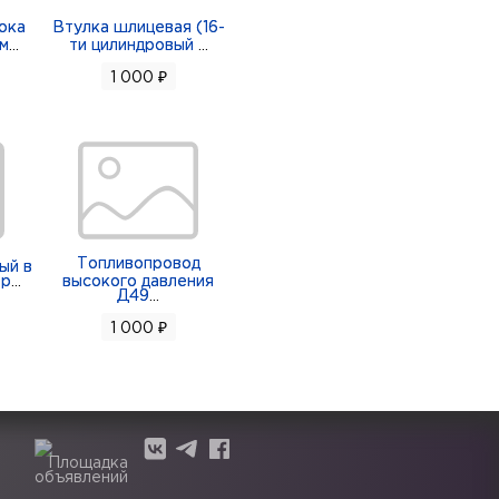
ока
Втулка шлицевая (16-
м
...
ти цилиндровый
...
1 000 ₽
Топливопровод
ый в
ор
...
высокого давления
Д49
...
1 000 ₽