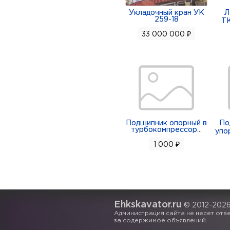
Укладочный кран УК
Л
259-18
ТК
33 000 000 ₽
Подшипник опорный в
По
турбокомпрессор
...
упо
1 000 ₽
Ehkskavator.ru
© 2012-202
Администрация сайта не несет отв
за содержимое объявлений.