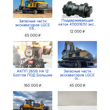
Поддерживающий
Запасные части
каток 4110016151 экс
...
экскаваторов LGCE
E6
...
12 000 ₽
65 000 ₽
АКПП 265В НА 12
Запасные части
Болтов ПОД Большие
экскаваторов LGCE
...
(s
...
160 000 ₽
45 000 ₽