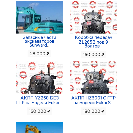
Запасные части
Коробка передач
экскаваторов
ZL265B под 9
Sunward
...
болтов
...
28 000 ₽
160 000 ₽
АКПП YZ268 БЕЗ
АКПП HZ6001 С ГТР
ГТР на модели Fukai
...
на модели Fukai S
...
160 000 ₽
180 000 ₽