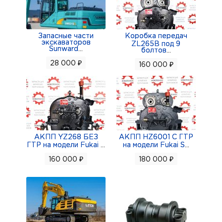
Запасные части
Коробка передач
экскаваторов
ZL265B под 9
Sunward
...
болтов
...
28 000 ₽
160 000 ₽
АКПП YZ268 БЕЗ
АКПП HZ6001 С ГТР
ГТР на модели Fukai
...
на модели Fukai S
...
160 000 ₽
180 000 ₽