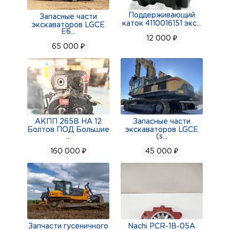
Поддерживающий
Запасные части
каток 4110016151 экс
...
экскаваторов LGCE
E6
...
12 000 ₽
65 000 ₽
АКПП 265В НА 12
Запасные части
Болтов ПОД Большие
экскаваторов LGCE
...
(s
...
160 000 ₽
45 000 ₽
Запчасти гусеничного
Nachi PCR-1B-05A