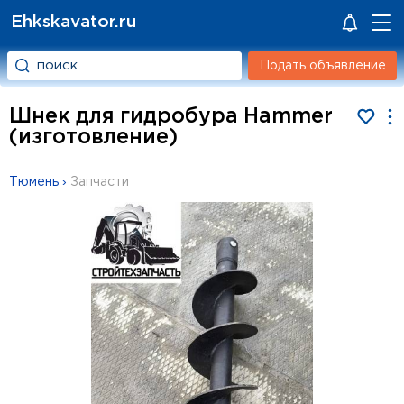
Ehkskavator.ru
Подать объявление
Шнек для гидробура Hammer
(изготовление)
Тюмень
›
Запчасти