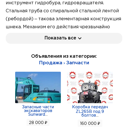
инструмент гидробура, гидровращателя.
Стальная труба со спиральной стальной лентой
(ребордой) – такова элементарная конструкция
шнека. Механизм его действия чрезвычайно
прост: при погружении и вращении шнека
Показать все
сопротивление грунта передается на реборду,
которая поднимает грунт на поверхность. Сила
Объявления из категории:
сопротивления грунта может быть достаточно
Продажа › Запчасти
велика, поэтому для изготовления корпуса
оборудования используются только твердые
сплавы.
Принято выделять три основные виды шнеков:
стандартные, для работы со скальными
породами и для бурения мерзлых грунтов. К
Запасные части
Коробка передач
экскаваторов
ZL265B под 9
каждому гидробуру подбирается шнек
Sunward
...
болтов
...
определенного размера и типом соединения.
28 000 ₽
160 000 ₽