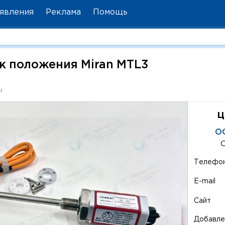
явления
Реклама
Помощь
к положения Miran MTL3
ы
ц
О
Телефо
E-mail
Сайт
Добавле