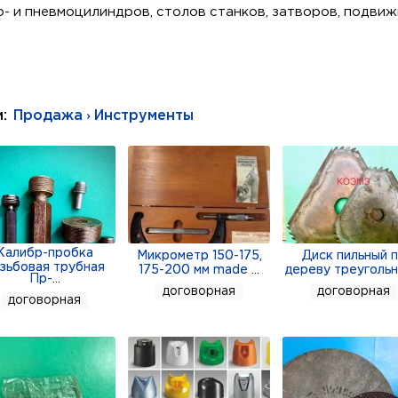
- и пневмоцилиндров, столов станков, затворов, подви
l / Position Sensor
и:
Продажа › Инструменты
05%
-40°C — +85°C
Калибр-пробка
Микрометр 150-175,
Диск пильный 
зьбовая трубная
175-200 мм made
...
дереву треуголь
Пр-
...
договорная
договорная
специализируется на поставке спецтехники, оборудован
договорная
Atlas Copco, Epiroc, Montabert, Sandvik, Cummins, kawa, Ev
Mechanical, Permco, Hyundai, Doosan, Rexroth, Toncin
ами. Поставляется под заказ.