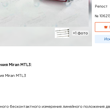
Репост
№ 10621
+1 фото
Ис
ния Miran MTL3:
ия Miran MTL3
й
чного бесконтактного измерения линейного положения д