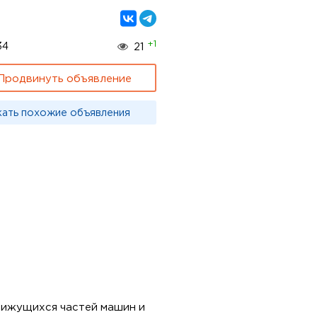
+1
34
21
Продвинуть объявление
кать похожие объявления
вижущихся частей машин и