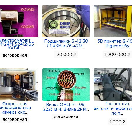
Электромагнит
Подшипники 6-42130
3D принтер Sl-1
М-24М-52412-65
Л1 К3М и 76-4213
...
Bigemot бу
УХЛ4
...
20 000 ₽
1 200 000 ₽
договорная
Скоростная
Полностью
Вилка ОНЦ-РГ-09-
киносъемочная
автоматическая л
3233 В14. Вилка 2РМ
...
камера скс
...
по п
...
договорная
договорная
1 000 ₽