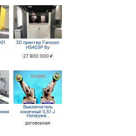
001
3D принтер Farsoon
HS403P бу
27 800 000 ₽
Выключатель
иния
конечный 1LS1-J
Honeywe
...
договорная