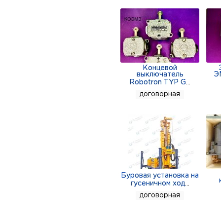
Концевой
выключатель
Э
Robotron TYP G
...
договорная
Буровая установка на
гусеничном ход
...
договорная