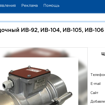
явления
Реклама
Помощь
чный ИВ-92, ИВ-104, ИВ-105, ИВ-106
ц
Телефо
E-mail
Сайт
Добавле