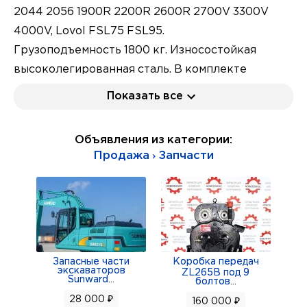
2044 2056 1900R 2200R 2600R 2700V 3300V
4000V, Lovol FSL75 FSL95.
Грузоподъемность 1800 кг. Износостойкая
высоколегированная сталь. В комплекте
защитная рама.
Показать все
Вес паллетных вил в сборе 250 кг. Погрузка и
выгрузка паллет (поддонов) с помощью
Объявления из категории:
колёсного мини погрузчика.
Продажа › Запчасти
Гарантия 6 месяцев. Расчет с НДС.
Отправка возможна в любой город.
Тел макс +79226721572, +79995600595 компания
ООО Стройтехзапчасть, город Екатеринбург,
ИНН 6671466400
Запасные части
Коробка передач
экскаваторов
ZL265B под 9
Sunward
...
болтов
...
28 000 ₽
160 000 ₽