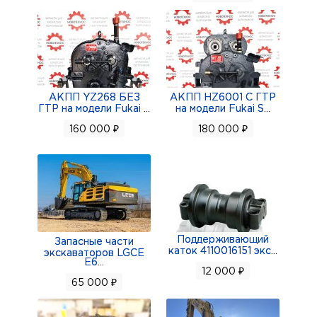
АКПП YZ268 БЕЗ
АКПП HZ6001 С ГТР
ГТР на модели Fukai
...
на модели Fukai S
...
160 000 ₽
180 000 ₽
Поддерживающий
Запасные части
каток 4110016151 экс
...
экскаваторов LGCE
E6
...
12 000 ₽
65 000 ₽