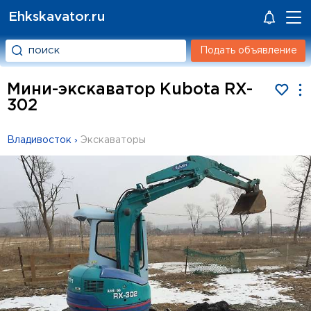
Ehkskavator.ru
Подать объявление
Мини-экскаватор Kubota RX-
302
Владивосток
›
Экскаваторы