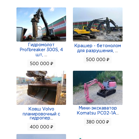
Гидромолот
Крашер - бетонолом
Profbreaker 300S, 4
для разрушения,
...
шт,
...
500 000 ₽
500 000 ₽
Мини-экскаватор
Ковш Volvo
Komatsu PC02-1A
...
планировочный с
гидропер
...
380 000 ₽
400 000 ₽