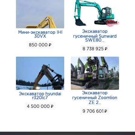
Экскаватор
Мини-экскаватор IHI
30VX
гусеничный Sunward
SWE80
...
850 000 ₽
8 738 925 ₽
Экскаватор
Экскаватор hyundai
r320lc7
гусеничный Zoomlion
ZE 2
...
4 500 000 ₽
9 706 601 ₽