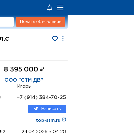
Подать объявление
л.с
₽
8 395 000
ООО "СТМ ДВ"
Игорь
+7 (914) 384-70-25
н
Написать
top-stm.ru
но
24.04.2026 в 04:20