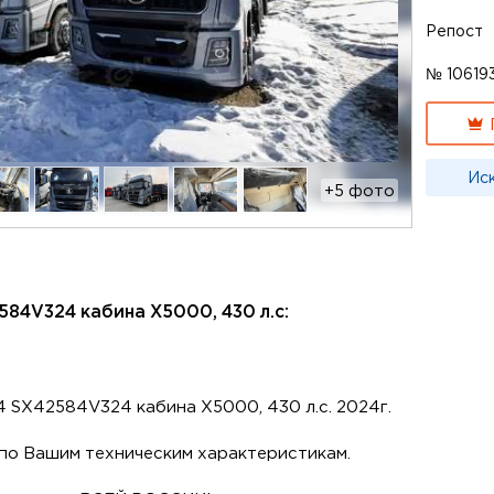
Репост
№ 10619
Ис
+5 фото
584V324 кабина X5000, 430 л.с:
SX42584V324 кабина X5000, 430 л.с. 2024г.
о Вашим техническим характеристикам.