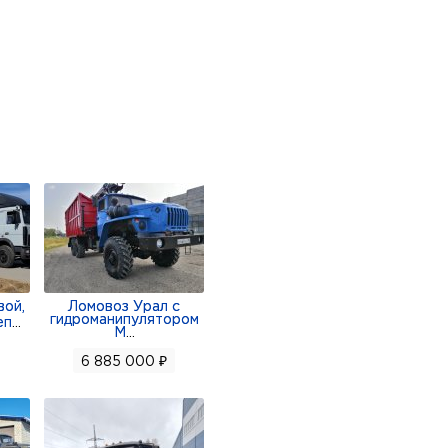
ой,
Ломовоз Урал с
гидроманипулятором
еп
...
М
...
6 885 000 ₽