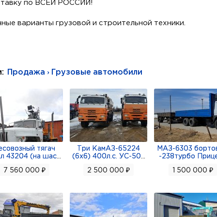
ставку по ВСЕЙ РОССИИ!
ные варианты грузовой и строительной техники.
ск без учeтa дocтaвки в Вaш горoд.
и:
Продажа › Грузовые автомобили
Дополнительно
 с турбонаддувом
20TA-B
есовозный тягач
Три КамАЗ-65224
МАЗ-6303 бортов
30E50
л 43204 (на шас
...
(6х6) 400л.с. УС-50
...
-238турбо Приц
: 2500–2550 мм
7 560 000 ₽
2 500 000 ₽
1 500 000 ₽
16 кВт/л.с.
ерные)