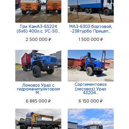
Тип двигателя: Дизельный, с турбонаддувом
Коробка передач: 12JSDX220TA-B
Модель двигателя: WP12.430E50
Три КамАЗ-65224
МАЗ-6303 бортовой,
Мощность двигателя: 430/316 кВт/л.с.
(6х6) 400л.с. УС-50
...
-238турбо Прицеп
...
Габариты - ширина техники: 2500–2550 мм
2 500 000 ₽
1 500 000 ₽
Шины: 315/80R22.5 (бескамерные)
Кабина: X5000
Передний мост: MAN 7.5T
Задний мост: MAN 16T
Объем топливного бака: 700 л
Сортиментовоз
ССУ: JOST #50
Ломовоз Урал с
гидроманипулятором
(лесовоз) Урал
Передняя подвеска / Задняя подвеска:
М
...
43204
...
Многолистовая рессорная/пневматическая
6 885 000 ₽
6 150 000 ₽