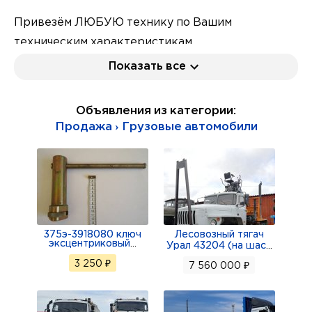
Привезём ЛЮБУЮ технику по Вашим
техническим характеристикам.
Показать все
Поможем организовать доставку по ВСЕЙ
РОССИИ!
Объявления из категории:
Поможем подобрать различные варианты
Продажа › Грузовые автомобили
грузовой и строительной техники.
Цена указaнa г. Благовещенск без учeтa
дocтaвки в Вaш горoд.
ГАРАНТИЯ
375э-3918080 ключ
Лесовозный тягач
эксцентриковый
...
Урал 43204 (на шас
...
ЛИЗИНГ
3 250 ₽
7 560 000 ₽
Название Характеристика Дополнительно
Колесная формула: 6×4