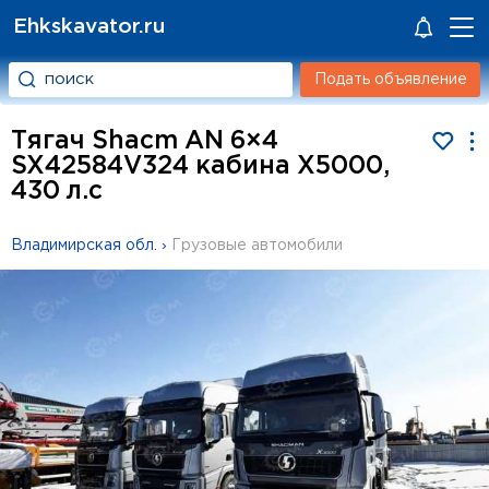
Ehkskavator.ru
Подать объявление
Тягач Shacm AN 6×4
SX42584V324 кабина X5000,
430 л.с
Владимирская обл.
›
Грузовые автомобили