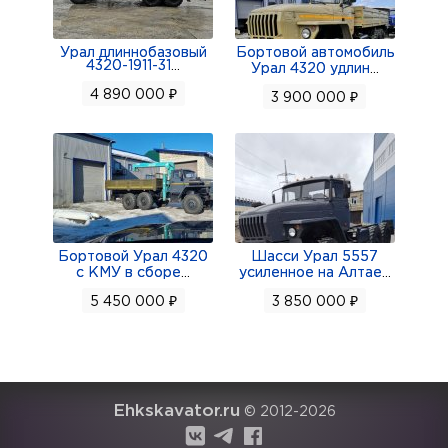
Урал длиннобазовый
Бортовой автомобиль
4320-1911-31
...
Урал 4320 удлин
...
4 890 000 ₽
3 900 000 ₽
Бортовой Урал 4320
Шасси Урал 5557
с КМУ в сборе
...
усиленное на Алтае
...
5 450 000 ₽
3 850 000 ₽
Ehkskavator.ru
© 2012-2026