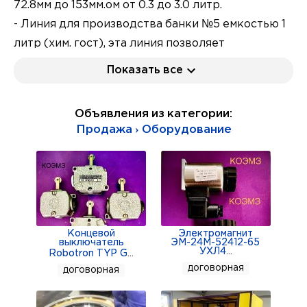
72.8мм до 153мм.ом от 0.3 до 3.0 литр.
- Линия для производства банки №5 емкостью 1
литр (хим. гост), эта линия позволяет
производить банки диаметром от 72.8 до 99мм.
Показать все
высотой от 50 до140мм, линия ориентировочно
1992 г. выпуска(с последней модернизацией
Объявления из категории:
основных узлов, позволяющие производить
Продажа › Оборудование
банку со скоростью до 500 б. в минуту)
В составе линии-
- Три пресса, укомплектованные двойными
штампами на 99мм (Кольцо, дно, крышка)
- два пастонаклада
Концевой
Электромагнит
выключатель
ЭМ-24М-52412-65
- два сушильных шкафа
УХЛ4
...
Robotron TYP G
...
- одинарные ножницы ( порезки бланков для
договорная
договорная
кольца дна)
- двойные дисковые ножницы ( порезки бланков