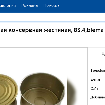
явления
Реклама
Помощь
я консервная жестяная, 83.4,blema
ц
Телефо
E-mail
Сайт
Добавле