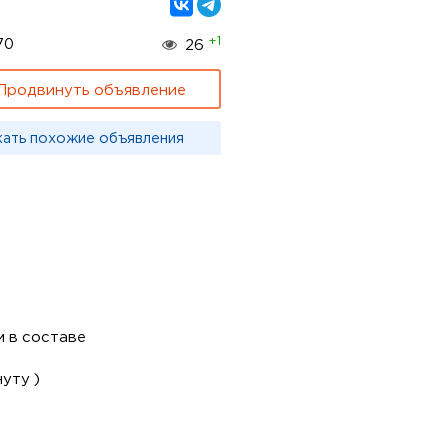
+1
70
26
Продвинуть объявление
кать похожие объявления
м в составе
уту )