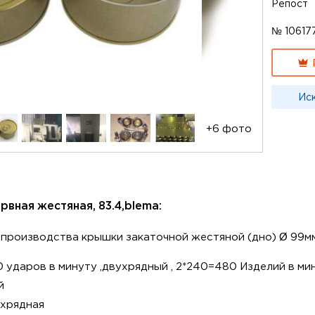
Репост
№ 10617
Ис
+6 фото
вная жестяная, 83.4,blema:
 производства крышки закаточной жестяной (дно) Ø 99м
40 ударов в минуту ,двухрядный , 2*240=480 Изделий в мин
й
ухрядная