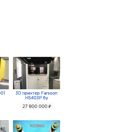
ния сварной,
001
3D принтер Farsoon
HS403P бу
27 800 000 ₽