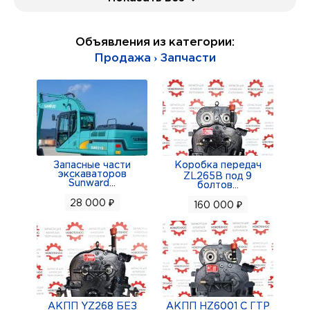
469), - 200 р.
- Контактная группа трамблёра - 100 р.
Объявления из категории:
- Вибратор аварийный 5102.3747 12В, - 300 р.
Продажа › Запчасти
- Термостат 108-1306100 “PEKAR” (УАЗ Хантер
31519; Патриот 3163), - 300 р.
Доставка до транспортной или почты, 200 р.
Запасные части
Коробка передач
экскаваторов
ZL265B под 9
Sunward
...
болтов
...
28 000 ₽
160 000 ₽
АКПП YZ268 БЕЗ
АКПП HZ6001 С ГТР