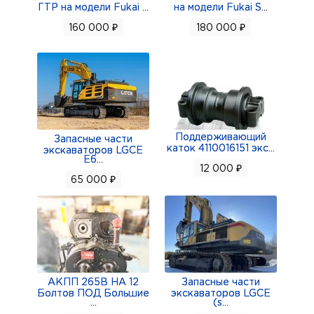
ГТР на модели Fukai
...
на модели Fukai S
...
160 000 ₽
180 000 ₽
Поддерживающий
Запасные части
каток 4110016151 экс
...
экскаваторов LGCE
E6
...
12 000 ₽
65 000 ₽
АКПП 265В НА 12
Запасные части
Болтов ПОД Большие
экскаваторов LGCE
...
(s
...