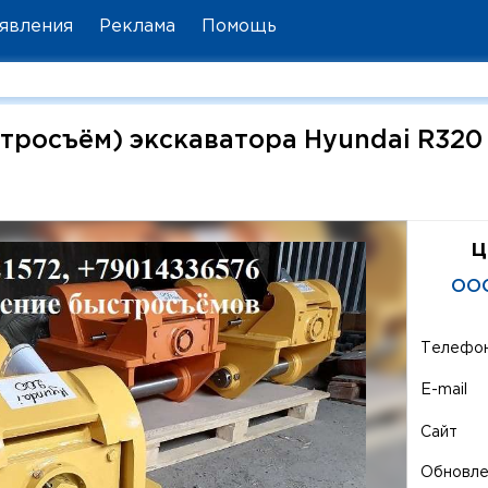
явления
Реклама
Помощь
тросъём) экскаватора Hyundai R320
ц
ООО
Телефо
E-mail
Сайт
Обновл