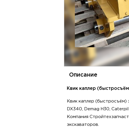
Описание
Квик каплер (быстросъём)
Квик каплер (быстросъём) 
DX340, Demag H30, Caterpill
Компания Стройтехзапчасть
экскаваторов.