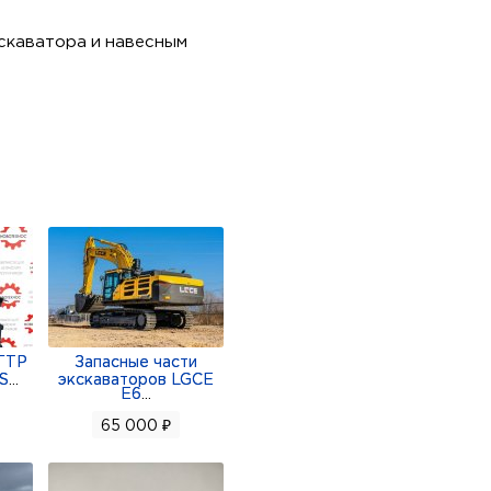
скаватора и навесным
ания без использования
гда механический квик
влическую систему
льного открытия. Это
ой комплектации.
ГТР
Запасные части
 S
...
экскаваторов LGCE
E6
...
65 000 ₽