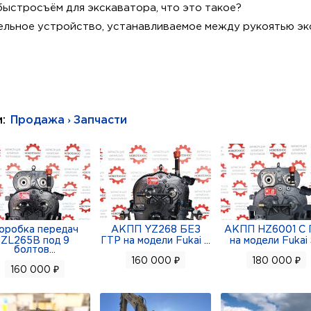
быстросъём для экскаватора, что это такое?
ельное устройство, устанавливаемое между рукоятью эк
печить быструю и безопасную смену навесного оборудов
та и долгих простоев в зимнее время.
 менять навесное оборудование, и хотите сэкономить то
и:
Продажа › Запчасти
 оптимальным решением.
ановочные пальцы. Не требуется вмешательство в гидра
ировки (стопорный палец), защищающий от самопроизво
сной работы на объектах.
родукцией. Гарантийный срок 6 месяцев. Поставка в полн
оробка передач
АКПП YZ268 БЕЗ
АКПП HZ6001 С 
 Отправка в любой город.
ZL265B под 9
ГТР на модели Fukai
...
на модели Fukai
болтов
...
79226721572
160 000 ₽
180 000 ₽
160 000 ₽