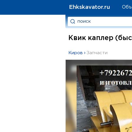
Ehkskavator.ru
Объ
Квик каплер (быс
Киров
›
Запчасти