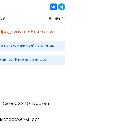
+1
659
36
Продвинуть объявление
кать похожие объявления
Еще из Кировской обл.
, Case CX240, Doosan
быстросъёмы) для