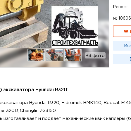
Репост
№ 1060
Ис
+3 фото
 экскаватора Hyundai R320:
экскаватора Hyundai R320, Hidromek HMK140, Bobcat E145
ar 320D, Changlin ZG3150.
 изготавливает и продаёт механические квик каплеры (