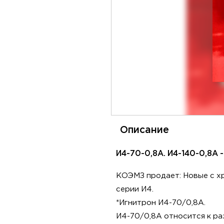
Описание
И4-70-0,8А. И4-140-0,8А 
КОЭМЗ продает: Новые с хр
серии И4.
*Игнитрон И4-70/0,8А.
И4-70/0,8А относится к ра