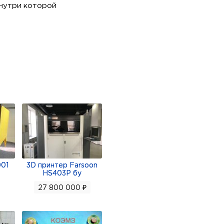
внутри которой
 односторонней
уется в мощных
лектротяговых подстанциях
001
3D принтер Farsoon
HS403P бу
27 800 000 ₽