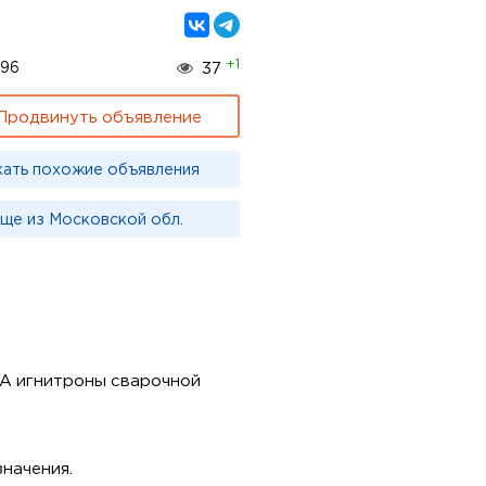
+1
496
37
Продвинуть объявление
кать похожие объявления
ще из Московской обл.
8А игнитроны сварочной
начения.