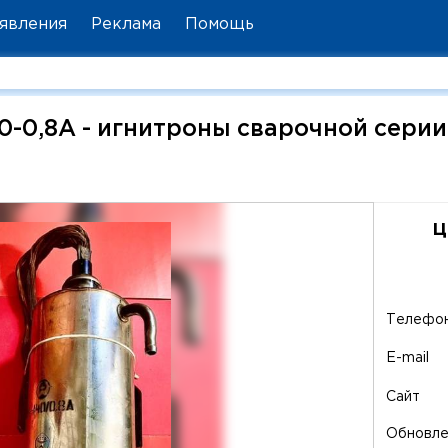
явления
Реклама
Помощь
40-0,8А - игнитроны сварочной серии
ц
Телефо
E-mail
Сайт
Обновл