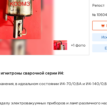
Репост
№ 1060
Ис
+1 фото
Е
- игнитроны сварочной серии И4:
анения, в идеальном состоянии И4-70/0,8А и И4-140/0,
зделу электровакуумных приборов и ламп различного наз