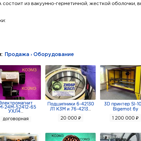
 состоит из вакуумно-герметичной, жесткой оболочки, 
ки:
тутным катодом.
ыпрямления в непрерывном и прерывистом режимах.
 в климатическом исполнении УХЛ и В.
и:
Продажа › Оборудование
яется управляемым ртутным вентилем, который обладает
тся как мощный выпрямитель переменного тока, использ
ах, электроприводах, электросварочных устройствах, э
ли на сайте:
Электромагнит
Подшипники 6-42130
3D принтер Sl-1
М-24М-52412-65
Л1 К3М и 76-4213
...
Bigemot бу
УХЛ4
...
20 000 ₽
1 200 000 ₽
договорная