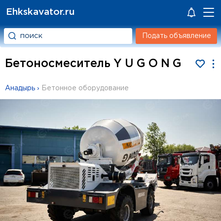
Ehkskavator.ru
Подать объявление
Бетоносмеситель Y U G O N G
Анадырь
›
Бетонное оборудование