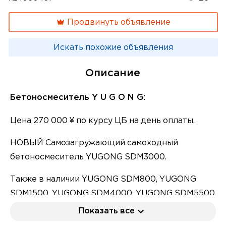
Продвинуть объявление
Искать похожие объявления
Описание
Бетоносмеситель Y U G O N G:
Цена 270 000 ¥ по курсу ЦБ на день оплаты.
НОВЫЙ Самозагружающий самоходный
бетоносмеситель YUGONG SDM3000.
Также в наличии YUGONG SDM800, YUGONG
SDM1500, YUGONG SDM4000, YUGONG SDM5500
Цена указaнa в г.Благовeщeнск без учeтa
Показать все
дocтaвки в Вaш горoд.