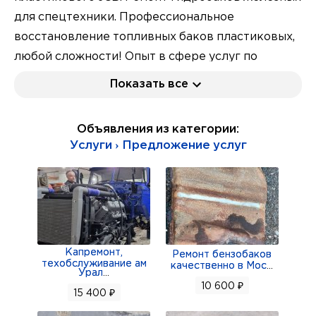
для спецтехники. Профессиональное
восстановление топливных баков пластиковых,
любой сложности! Опыт в сфере услуг по
ремонту различных пластиковых изделий, в
Показать все
автосервисе, в том числе и топливных баков с
2005 года! Гарантия качества! Срочно
Объявления из категории:
ремонтирую! Качественно ремонтирую!
Услуги › Предложение услуг
Гарантия на мои работы 1000% что не потечёт! Я
самый первый в Санкт-Петербурге начал
ремонтировать пластиковые бензобаки! Руки
набиты, опыт! Ремонтирую бензобаки
практически всему Питеру и Области! По мимо
Капремонт,
пластиковых бензобаков ремонтирую
Ремонт бензобаков
техобслуживание ам
качественно в Мос
...
профессионально и железные бензобаки! Ssang
Урал
...
10 600 ₽
Yong Rexton. Ремонт масляных поддонов для
15 400 ₽
Volvo, и других марок. Профессиональный