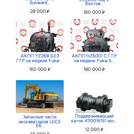
ZL265B под 9
Sunward
...
болтов
...
28 000 ₽
160 000 ₽
АКПП YZ268 БЕЗ
АКПП HZ6001 С ГТР
ГТР на модели Fukai
...
на модели Fukai S
...
160 000 ₽
180 000 ₽
Поддерживающий
Запасные части
каток 4110016151 экс
...
экскаваторов LGCE
E6
...
12 000 ₽