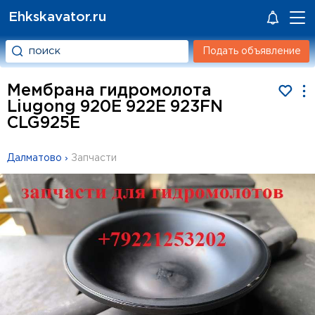
Ehkskavator.ru
Подать объявление
Мембрана гидромолота
Liugong 920E 922E 923FN
CLG925E
Далматово
›
Запчасти