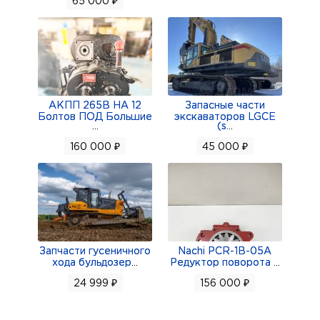
65 000 ₽
АКПП 265В НА 12
Запасные части
Болтов ПОД Большие
экскаваторов LGCE
...
(s
...
160 000 ₽
45 000 ₽
Запчасти гусеничного
Nachi PCR-1B-05A
хода бульдозер
...
Редуктор поворота
...
24 999 ₽
156 000 ₽