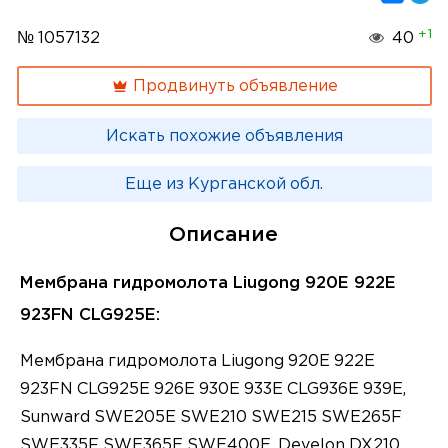
+1
№ 1057132
40
Продвинуть объявление
Искать похожие объявления
Еще из Курганской обл.
Описание
Мембрана гидромолота Liugong 920E 922E
923FN CLG925E:
Мембрана гидромолота Liugong 920E 922E
923FN CLG925E 926E 930E 933E CLG936E 939E,
Sunward SWE205E SWE210 SWE215 SWE265F
SWE335F SWE365E SWE400E, Develon DX210