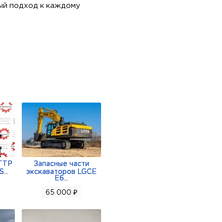
ый подход к каждому
запчасть.
ГТР
Запасные части
 S
...
экскаваторов LGCE
E6
...
65 000 ₽