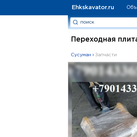
Ehkskavator.ru
Объ
Переходная плита
Сусуман
›
Запчасти