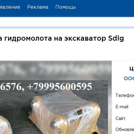
явления
Реклама
Помощь
 гидромолота на экскаватор Sdlg
ц
ООО
Телефо
E-mail
Сайт
Обновл