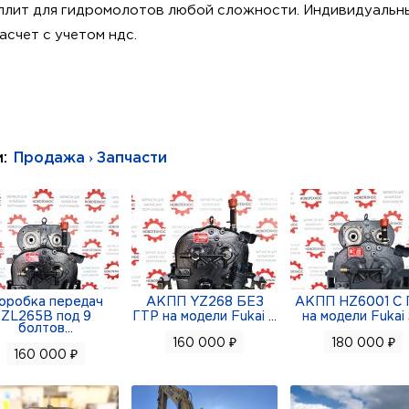
плит для гидромолотов любой сложности. Индивидуальн
асчет с учетом ндс.
мм +79226721572, +73433825915, компания ООО Стройтех
и:
Продажа › Запчасти
оробка передач
АКПП YZ268 БЕЗ
АКПП HZ6001 С 
ZL265B под 9
ГТР на модели Fukai
...
на модели Fukai
болтов
...
160 000 ₽
180 000 ₽
160 000 ₽