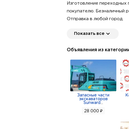
Изготовление переходных 
покупателю. Безналичный р
Отправка в любой город.
Тел ватсап вайбер телегра
Показать все
Сделано на Урале.
Объявления из категори
Запасные части
К
экскаваторов
Sunward
...
28 000 ₽