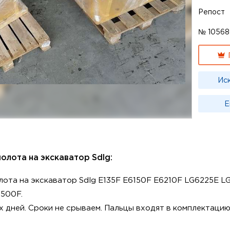
Репост
№ 10568
Ис
Е
олота на экскаватор Sdlg:
лота на экскаватор Sdlg E135F E6150F E6210F LG6225E 
500F.
х дней. Сроки не срываем. Пальцы входят в комплектаци