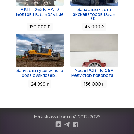
АКПП 265В НА 12
Запасные части
Болтов ПОД Большие
экскаваторов LGCE
...
(s
...
160 000 ₽
45 000 ₽
Запчасти гусеничного
Nachi PCR-1B-05A
хода бульдозер
...
Редуктор поворота
...
24 999 ₽
156 000 ₽
Ehkskavator.ru
© 2012-2026