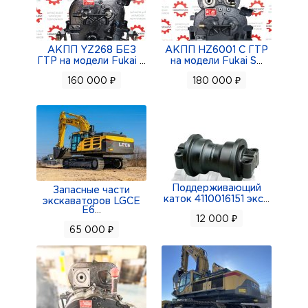
АКПП YZ268 БЕЗ
АКПП HZ6001 С ГТР
ГТР на модели Fukai
...
на модели Fukai S
...
160 000 ₽
180 000 ₽
Поддерживающий
Запасные части
каток 4110016151 экс
...
экскаваторов LGCE
E6
...
12 000 ₽
65 000 ₽