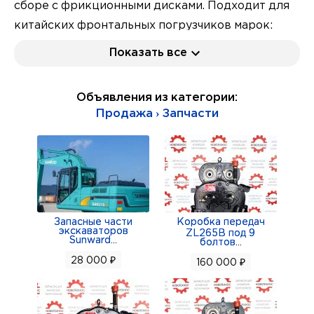
сборе с фрикционными дисками. Подходит для
китайских фронтальных погрузчиков марок:
Fukai ZL 926, Fukai ZL 920, Shanlin ZL20, SZM 920,
Показать все
HZM 920, Bull SL 920, CTK S920, Yigong ZL20,
Laigong ZL20, Neo S200, Neo 200, Viking ZL20-M,
Объявления из категории:
Frontal, AMUR, ALTAY, FORWARD. Данный товар
Продажа › Запчасти
в наличии г. Новосибирск, ул. Северный проезд
41/2
Доставка по России транспортной компанией.
Цену, наличие и условия доставки (самовывоза)
уточняйте по указанным контактам.
Запасные части
Коробка передач
экскаваторов
ZL265B под 9
Sunward
...
болтов
...
28 000 ₽
160 000 ₽