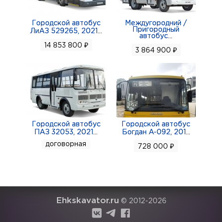
Городской автобус
Междугородний /
Пригородный
ЛиАЗ 529265, 2021
...
автобус
...
14 853 800 ₽
3 864 900 ₽
Городской автобус
Городской автобус
ПАЗ 32053, 2021
...
Богдан A-092, 201
...
договорная
728 000 ₽
Ehkskavator.ru
© 2012-2026