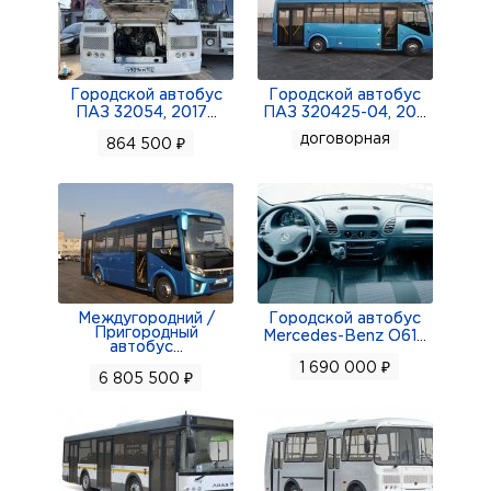
Городской автобус
Городской автобус
ПАЗ 32054, 2017
...
ПАЗ 320425-04, 20
...
договорная
864 500 ₽
Междугородний /
Городской автобус
Пригородный
Mercedes-Benz O61
...
автобус
...
1 690 000 ₽
6 805 500 ₽