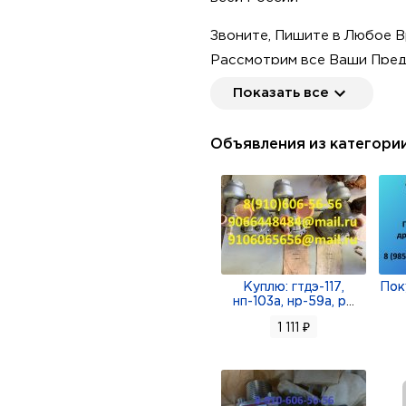
Звоните, Пишите в Любое В
Рассмотрим все Ваши Пред
Покупаем у Организаций, П
Показать все
Наличный/Безналичный рас
Объявления из категори
Куплю: гтдэ-117,
Пок
нп-103а, нр-59а, р
...
1 111 ₽