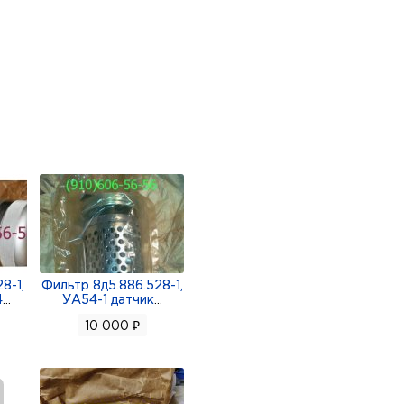
8-1,
Фильтр 8д5.886.528-1,
4
...
УА54-1 датчик
...
10 000 ₽