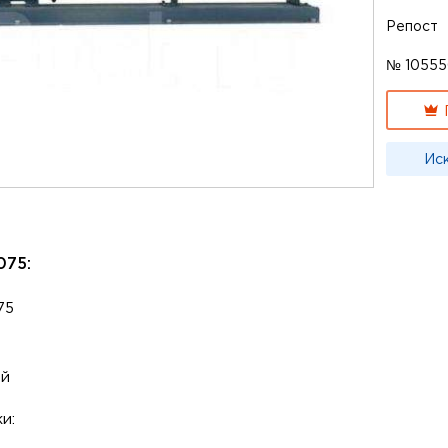
Репост
№ 1055
Ис
075:
75
ай
и: