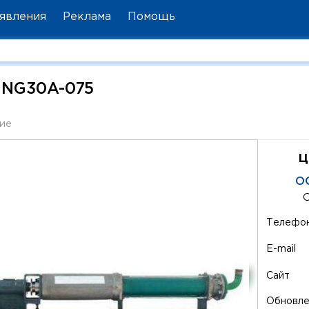
явления
Реклама
Помощь
GNG30A-075
ие
ц
О
Телефо
E-mail
Сайт
Обновл