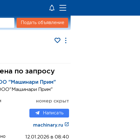
Подать объявление
ена по запросу
ОО "Машинари Прим"
ООО"Машинари Прим"
н
номер скрыт
Написать
machinary.ru
ено
12.01.2026 в 08:40