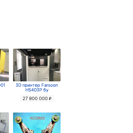
лями образуются закрытые
 к его выходу. В процессе
де, обеспечивая
001
3D принтер Farsoon
HS403P бу
27 800 000 ₽
ия и запасных частей от
erdigm, Deutz, Daewoo,