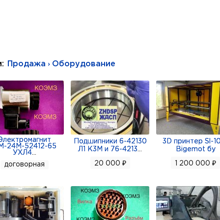
и:
Продажа › Оборудование
м
когда ротор вращается внутри статора, между их спира
щения ротора эти камеры перемещаются от входа насоса
олняются жидкостью на входе и выталкивают её на выхо
Электромагнит
Подшипники 6-42130
3D принтер Sl-1
М-24М-52412-65
Л1 К3М и 76-4213
...
Bigemot бу
УХЛ4
...
(винт), статор, корпус насоса, привод.
20 000 ₽
1 200 000 ₽
договорная
специализируется на поставке спецтехники, оборудован
Atlas Copco, Epiroc, Montabert, Sandvik, Cummins, kawa, Ev
Mechanical, Permco, Hyundai, Doosan, Rexroth, Toncin
ами. Поставляется под заказ.