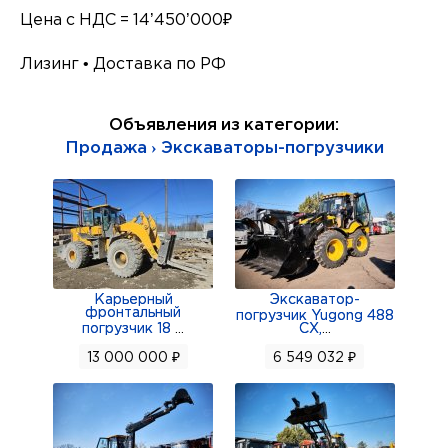
Цена с НДС = 14’450’000₽
Лизинг • Доставка по РФ
Объявления из категории:
Продажа › Экскаваторы-погрузчики
Карьерный
Экскаватор-
фронтальный
погрузчик Yugong 488
погрузчик 18
...
CX,
...
13 000 000 ₽
6 549 032 ₽