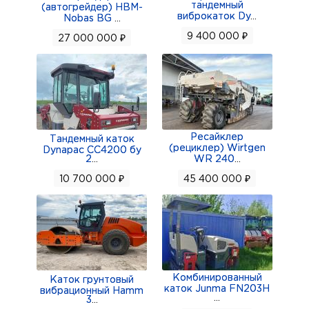
тандемный
(автогрейдер) HBM-
виброкаток Dy
...
Nobas BG
...
9 400 000 ₽
27 000 000 ₽
Ресайклер
Тандемный каток
(рециклер) Wirtgen
Dynapac CC4200 бу
2
...
WR 240
...
10 700 000 ₽
45 400 000 ₽
Комбинированный
Каток грунтовый
каток Junma FN203H
вибрационный Hamm
...
3
...