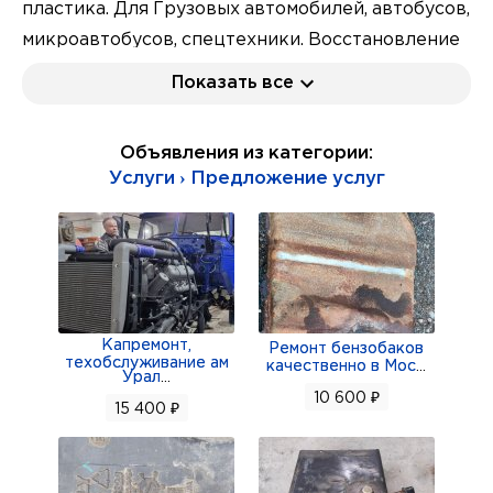
пластика. Для Грузовых автомобилей, автобусов,
микроавтобусов, спецтехники. Восстановление
обвесов. Ремонт бамперов для легковых
Показать все
автомобилей. Восстановление любых
пластиковых элементов, фар, корпусов,
Объявления из категории:
решёток, порогов. И других пластиковых
Услуги › Предложение услуг
элементов в короткие сроки, и качественно.
Кузовной ремонт автотранспорта. Покраска
автотранспорта. Гарантия качества.
Приемлемые цены. Реальные сроки.
Красносельский и Московский районы СПБ.
Капремонт,
Оценка производиться только при осмотре,
Ремонт бензобаков
техобслуживание ам
качественно в Мос
...
ремонтируемого изделия, бампера, капота
Урал
...
10 600 ₽
грузового автомобиля в живую! Запись по тел. 8
15 400 ₽
921 426 37 02