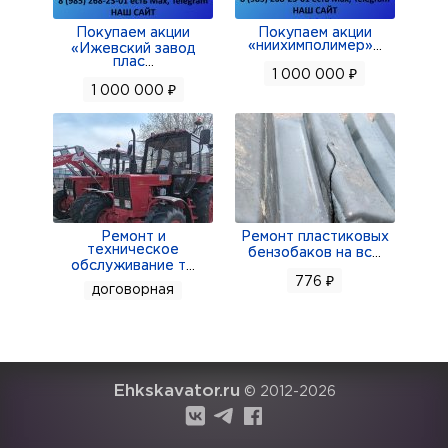
Покупаем акции
Покупаем акции
«ниихимполимер»
...
«Ижевский завод
плас
...
1 000 000 ₽
1 000 000 ₽
Ремонт и
Ремонт пластиковых
техническое
бензобаков на вс
...
обслуживание т
...
776 ₽
договорная
Ehkskavator.ru
© 2012-2026