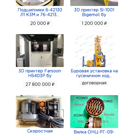
Подшипники 6-42130
3D принтер Sl-1001
Л1 К3М и 76-4213
...
Bigemot бу
20 000 ₽
1 200 000 ₽
3D принтер Farsoon
Буровая установка на
HS403P бу
гусеничном ход
...
договорная
27 800 000 ₽
Скоростная
Вилка ОНЦ-РГ-09-