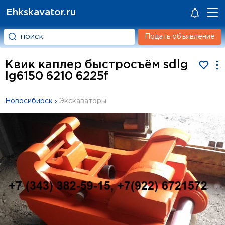
Ehkskavator.ru
Подать объявление
Квик каплер быстросъём sdlg
lg6150 6210 6225f
Новосибирск
›
Экскаваторы