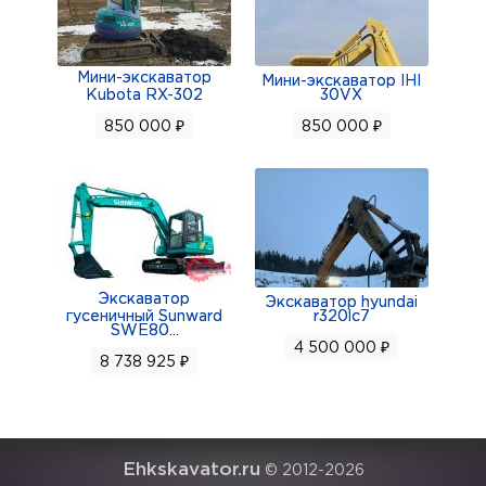
3825915, +79995600595.
Мини-экскаватор
Мини-экскаватор IHI
Kubota RX-302
30VX
850 000 ₽
850 000 ₽
Экскаватор
Экскаватор hyundai
гусеничный Sunward
r320lc7
SWE80
...
4 500 000 ₽
8 738 925 ₽
Ehkskavator.ru
© 2012-2026