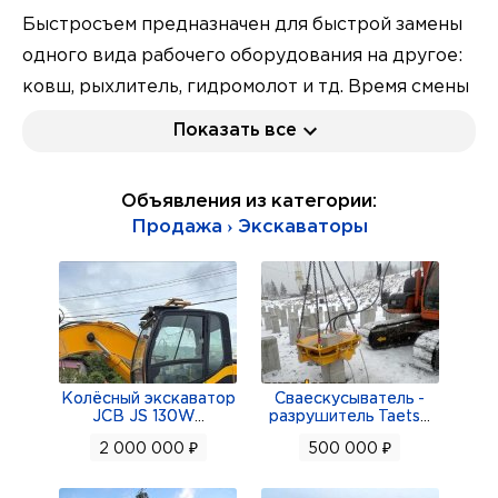
Быстросъем предназначен для быстрой замены
одного вида рабочего оборудования на другое:
ковш, рыхлитель, гидромолот и тд. Время смены
2 минуты.
Показать все
Простота в эксплуатации.
Основные преимущества использования
Объявления из категории:
быстросъема:
Продажа › Экскаваторы
1) Скорость замены навесного оборудования
2) Увеличение срока службы пальцев и втулок.
При замене навесного оборудования,
крепящегося к рукояти без быстросъемного
устройства, приходится выбивать пальцы из
втулок. При этом неизбежно повреждаются как
Колёсный экскаватор
Сваескусыватель -
JCB JS 130W
...
разрушитель Taets
...
сами пальцы и втулки, так и сальники, что ведет
2 000 000 ₽
500 000 ₽
к загрязнению трущихся поверхностей
абразивными частицами из грунта, и, как