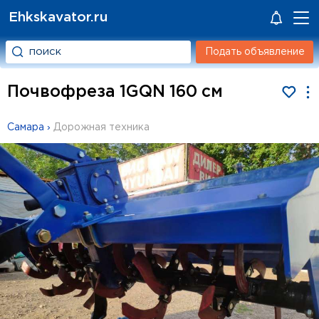
Ehkskavator.ru
Подать объявление
Почвофреза 1GQN 160 см
Самара
›
Дорожная техника