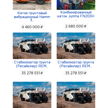
Комбинированный
Каток грунтовый
каток Junma FN203H
вибрационный Hamm
...
3
...
2 680 000 ₽
4 460 000 ₽
Стабилизатор грунта
Стабилизатор грунта
(Ресайклер) REM
...
(Ресайклер) REM
...
35 278 551 ₽
35 278 551 ₽