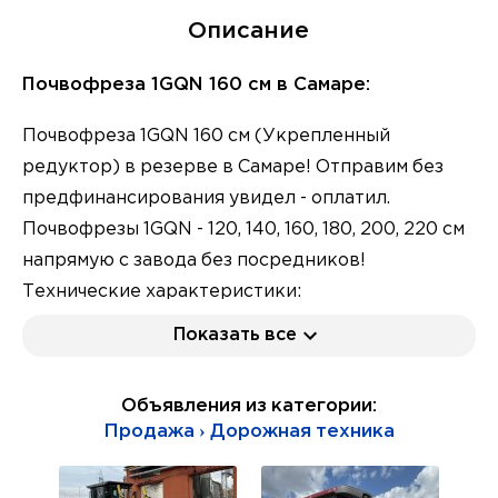
Описание
Почвофреза 1GQN 160 см в Самаре:
Почвофреза 1GQN 160 см (Укрепленный
редуктор) в резерве в Самаре! Отправим без
предфинансирования увидел - оплатил.
Почвофрезы 1GQN - 120, 140, 160, 180, 200, 220 см
напрямую с завода без посредников!
Технические характеристики:
Укрепленный редуктор. Ширина захвата: 1,6
Показать все
метров Расположение и Вид редуктора:
средний, по центру, 8 шлицов Глубина
Объявления из категории:
обработки: 10-16 см Обороты ВОМ: 540 об/мин
Продажа › Дорожная техника
Карданный вал: штатный 8*8 (730 миллиметров)
либо 6*8 (730 миллиметров) Длина: 1,73 метров