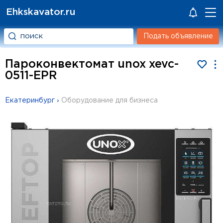
Ehkskavator.ru
Подать объявление
Пароконвектомат unox xevc-
0511-EPR
Екатеринбург
›
Оборудование для бизнеса