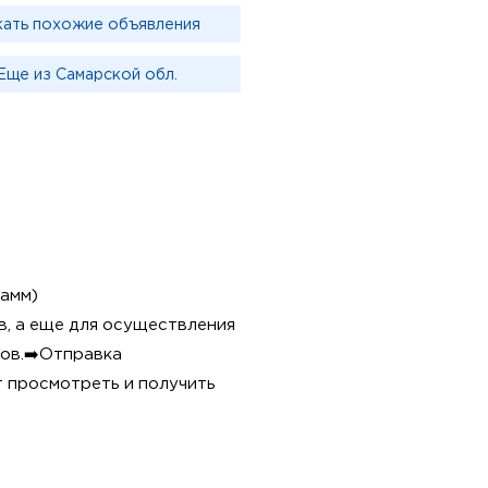
кать похожие объявления
Еще из Самарской обл.
рамм)
в, а еще для осуществления
ов.➡️Отправка
т просмотреть и получить
и 12 филиалов в крупнейших