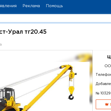
явления
Реклама
Помощь
т-Урал тг20.45
а
ц
ОО
Телефо
Добавле
№ 10329