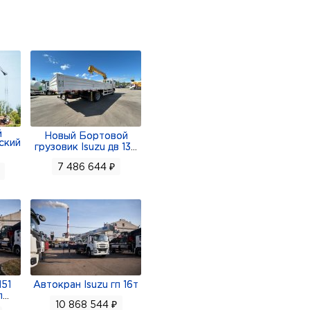
всей территории
стрибьюторами из Японии,
остям и в кратчайшие
й
Новый Бортовой
ский
грузовик Isuzu дв 13
...
7 486 644 ₽
151
Автокран Isuzu гп 16т
п
...
10 868 544 ₽