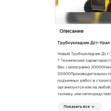
Описание
Трубоукладчик Дст-Урал 
Новый Трубоукладчик Дст-
? Технические характерист
Вес ( килограмм) 20000Нач
20000Производительность (
подъемных работ в строите
организуется или на любой
технику, или непосредствен
⭐️Фирма Тракресурс-Регион 
Показать все
Один из ведущих дистрибью