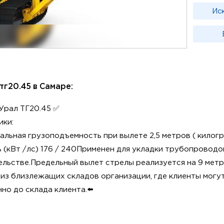
Ис
тг20.45 в Самаре:
Урал ТГ20.45 ✅
ики:
альная грузоподъемность при вылете 2,5 метров ( килог
кВт /лс) 176 / 240Применен для укладки трубопроводо
льстве.Предельный вылет стрелы реализуется на 9 метр
 из близлежащих складов организации, где клиенты могу
но до склада клиента.⬅️
- значит:
торов спецтехники, основана в 1993 году.У организаци