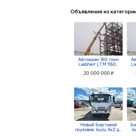
городах страны, где реали
Объявления из категори
Российской Федерации.Фир
Швеции, Бельгии, Испании,
сроки.
Автокран 160 тонн
Ав
Liebherr LTM 1160
...
Li
20 000 000 ₽
Новый Бортовой
Бо
грузовик Isuzu 4x2 д
...
Is