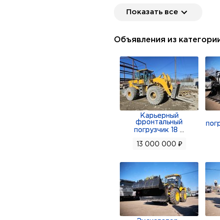
ООО "РТА" - сертифициро
Показать все
более 18 лет работы на рын
Сургуте, Челябинске; инно
Объявления из категори
заводских запасных частей
Карьерный
фронтальный
пог
погрузчик 18
...
13 000 000 ₽