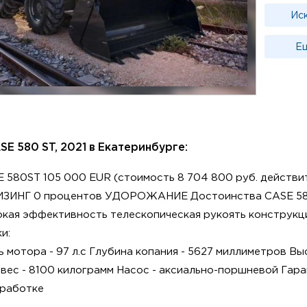
Ис
Ещ
E 580 ST, 2021 в Екатеринбурге:
 580ST 105 000 EUR (стоимость 8 704 800 руб. действите
ИНГ 0 процентов УДОРОЖАНИЕ Достоинства CASE 58
окая эффективность телескопическая рукоять конструкц
и:
мотора - 97 л.с Глубина копания - 5627 миллиметров Вы
ес - 8100 килограмм Насос - аксиально-поршневой Гара
тработке