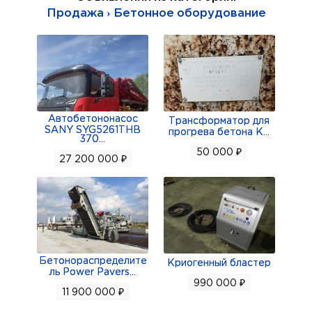
Масса (без упаковки) 4.6 килограмм
Продажа › Бетонное оборудование
Расцветка серый
Страна выпуска Китай
Описание
Планетарный миксер Gemlux GL-SM5.1GR серии
Platinum применен для замеса разного типа
Автобетононасос
теста жидкой консистенции, взбивания яиц,
Трансформатор для
SANY SYG5261THB
прогрева бетона К
...
сливок, кремов и муссов, приготовления фарша
370
...
50 000 ₽
в индивидуальных домах и квартирах. Серия
27 200 000 ₽
оборудована откидной головкой и съемной
дежей с пластмассовой защитной крышкой с
отверстием для добавления ингредиентов.
Корпус исполнен из ABS-пластика со вставками
из нержавеющей стали, дежа - из нержавеющей
Бетонораспределите
Криогенный бластер
ль Power Pavers
...
стали AISI 304. В состав поставки входят крюк
990 000 ₽
11 900 000 ₽
для дрожжевого теста, плоский битер (лопатка)