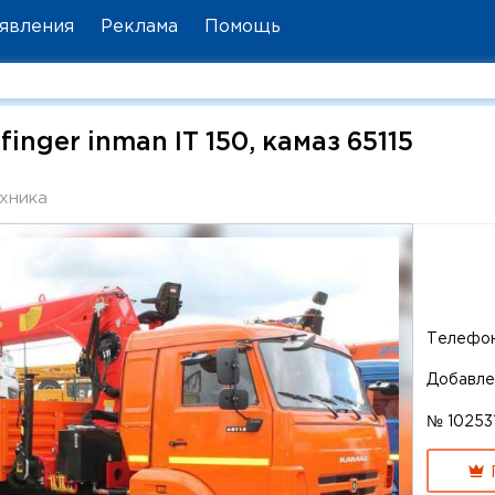
явления
Реклама
Помощь
inger inman IT 150, камаз 65115
хника
Телефо
Добавле
№ 10253