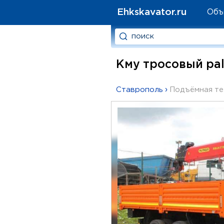
Ehkskavator.ru
Объ
Кму тросовый palf
Ставрополь
›
Подъёмная те