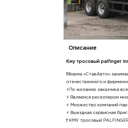
Описание
Кму тросовый palfinger in
❗Фирма «СтавАвто» занимае
отечественного и фирменно
⚡По желанию заказчика все
⚡ Являемся реселлером мн
⚡ Множество компаний парт
⚡ Выездная сервисная бри
❗ КМУ тросовый PALFINGER 