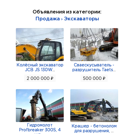
реселлером спецтехники "Kubota"! В
Объявления из категории:
дополнение к новой спецтехнике в нашей
Продажа › Экскаваторы
организации Вы можете купить разное навесное
оснащение. Также, Вы можете сдать свою
технику с пробегом в учет новой по нашей
программе TRADE-IN.
С радостью проконсультируем Вас по всем
вопросам по номеру телефона! Подробности по
Колёсный экскаватор
Сваескусыватель -
JCB JS 130W
...
разрушитель Taets
...
телефону!
2 000 000 ₽
500 000 ₽
Гидромолот
Крашер - бетонолом
Profbreaker 300S, 4
для разрушения,
...