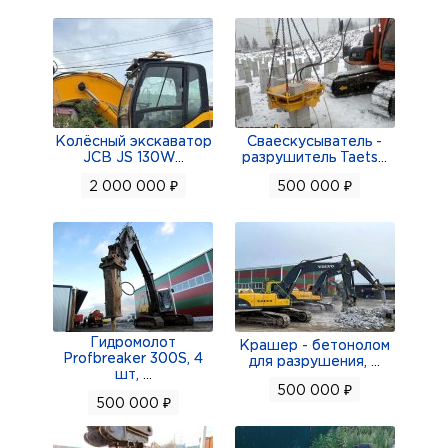
любые подробности, мы всегда ответим!
╰───────────────────────────
▰▰▰▰▰▰▰▰▰▰▰▰▰▰▰▰▰▰▰▰▰▰
Колёсный экскаватор
Сваескусыватель -
ЕСТЬ ХОРОШИЕ СКИДКИ .
JCB JS 130W
...
разрушитель Taets
...
2 000 000 ₽
500 000 ₽
ДОСТАВЛЯЕМ В ЛЮБОЙ ГОРОД .
▰▰▰▰▰▰▰▰▰▰▰▰▰▰▰▰▰▰▰▰▰▰
?Работаем по всей РФ
Условия поставки: самовывоз и доставка по
Гидромолот
Крашер - бетонолом
регионам России
Profbreaker 300S, 4
для разрушения,
...
шт,
...
500 000 ₽
►►►►► ☎ Подробности по телефону!
500 000 ₽
◄◄◄◄◄