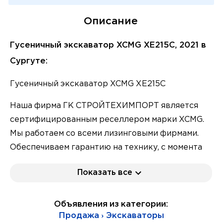
Описание
Гусеничный экскаватор XCMG XE215C, 2021 в
Сургуте:
Гусеничный экскаватор XCMG XE215С
Наша фирма ГК СТРОЙТЕХИМПОРТ является
сертифицированным реселлером марки XCMG.
Мы работаем со всеми лизинговыми фирмами.
Обеспечиваем гарантию на технику, с момента
ввода в эксплуатацию 24 месяца либо 3000
Показать все
мото/часовасов.
╭───────────────────────────
Объявления из категории:
Продажа › Экскаваторы
Смело Подробности по телефону и спрашивайте