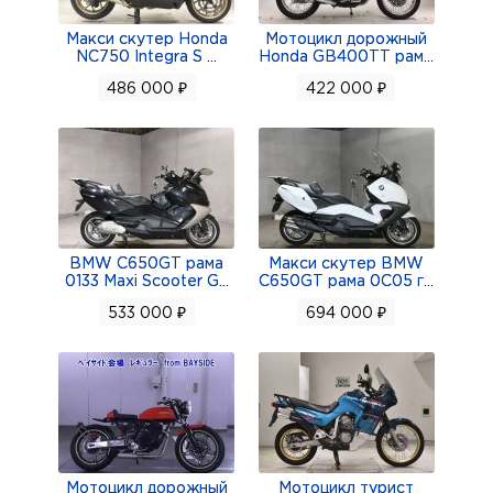
Макси скутер Honda
Мотоцикл дорожный
NC750 Integra S
...
Honda GB400TT рам
...
486 000 ₽
422 000 ₽
BMW C650GT рама
Макси скутер BMW
0133 Maxi Scooter G
...
C650GT рама 0C05 г
...
533 000 ₽
694 000 ₽
Мотоцикл дорожный
Мотоцикл турист