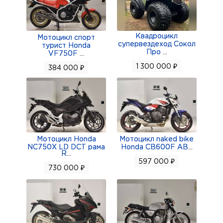
Квадроцикл
Мотоцикл спорт
супервездеход Сокол
турист Honda
Про
...
VF750F
...
1 300 000 ₽
384 000 ₽
Мотоцикл Honda
Мотоцикл naked bike
NC750X LD DCT рама
Honda CB600F AB
...
R
...
597 000 ₽
730 000 ₽