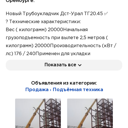
Оренбурге:
Новый Трубоукладчик Дст-Урал ТГ20.45 ✅
? Технические характеристики:
Вес ( килограмм) 20000Начальная
грузоподъемность при вылете 2,5 метров (
килограмм) 20000Производительность (кВт /
лс) 176 / 240Применен для укладки
трубопроводов, а еще для осуществления
Показать все
подъемных работ в строительстве.Предельный
вылет стрелы реализуется на 9
Объявления из категории:
метров.➡️Отправка организуется или на любой
Продажа › Подъёмная техника
из близлежащих складов организации, где
клиенты могут просмотреть и получить технику,
или непосредственно до склада клиента.⬅️
⭐️Фирма Тракресурс-Регион - значит:
Один из ведущих дистрибьюторов спецтехники,