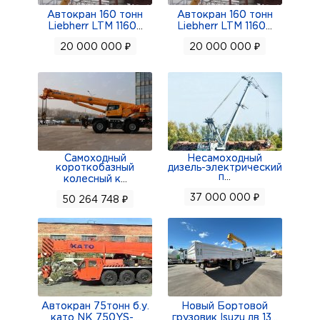
основана в 1993 году.У организации 12 филиалов
Автокран 160 тонн
Автокран 160 тонн
Liebherr LTM 1160
...
Liebherr LTM 1160
...
в крупнейших городах страны, где реализуется
20 000 000 ₽
20 000 000 ₽
гарантийное и сервисное наблюдение техники
по всей территории Российской
Федерации.Фирма напрямую работает с
ведущими изготовителями и дистрибьюторами
из Японии, Швеции, Бельгии, Испании, Индии и
Китая, поставляя продукцию по наилучшим
Самоходный
Несамоходный
короткобазный
дизель-электрический
стоимостям и в кратчайшие сроки.
п
...
колесный к
...
37 000 000 ₽
50 264 748 ₽
Автокран 75тонн б.у.
Новый Бортовой
като NK 750YS-
...
грузовик Isuzu дв 13
...