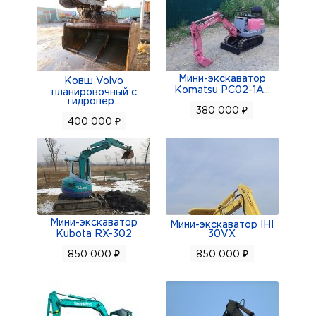
Предоставляем гарантийное и сервисное
наблюдение по месту эксплуатации техники!
- Приобрести колесный экскаватор DOOSAN
DX160W в Пензе возможно в лизинг на выгодных
Мини-экскаватор
Ковш Volvo
условиях!
Komatsu PC02-1A
...
планировочный с
гидропер
...
380 000 ₽
400 000 ₽
Мини-экскаватор
Мини-экскаватор IHI
Kubota RX-302
30VX
850 000 ₽
850 000 ₽