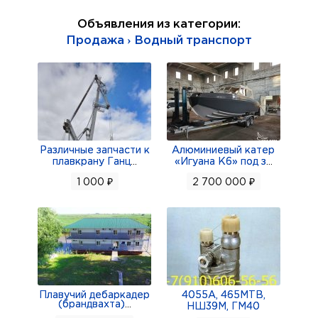
Объявления из категории:
Продажа › Водный транспорт
Различные запчасти к
Алюминиевый катер
плавкрану Ганц
...
«Игуана К6» под з
...
1 000 ₽
2 700 000 ₽
Плавучий дебаркадер
4055А, 465МТВ,
(брандвахта)
...
НШ39М, ГМ40