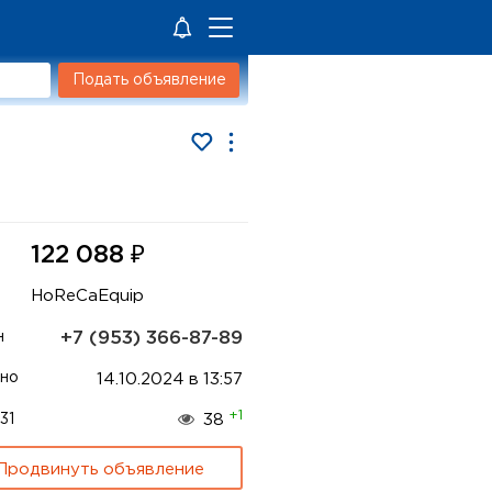
Подать объявление
₽
122 088
HoReCaEquip
+7 (953) 366-87-89
н
но
14.10.2024 в 13:57
+1
31
38
Продвинуть объявление