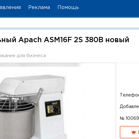
явления
Реклама
Помощь
ьный Apach ASM16F 2S 380В новый
вание для бизнеса
Телефо
Добавле
№ 10069