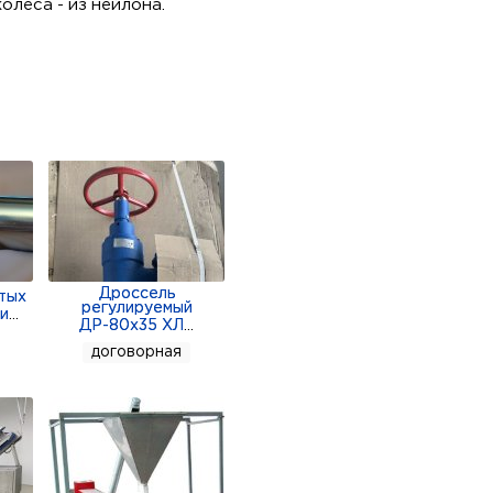
олеса - из нейлона.
о быстростей 2 быстрости
аверса Напряжение 380 В
сота 725 миллиметров
ка Италия Характерности:
ру, погруженному в
ти оснащения на
Дроссель
тых
регулируемый
и
...
ДР-80х35 ХЛ
...
договорная
филь?
ния?