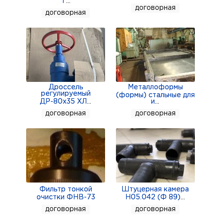
Т
...
договорная
Высота 570 миллиметров
договорная
Масса (без упаковки) 50.9 килограмм
Корпус исполнен из нержавеющей стали.
Доставим. Дадим гарантию.
Дроссель
Металлоформы
регулируемый
(формы) стальные для
ДР-80х35 ХЛ
...
и
...
договорная
договорная
Фильтр тонкой
Штуцерная камера
очистки ФНВ-73
Н05.042 (Ф 89)
...
договорная
договорная