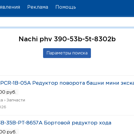
явления
Реклама
Помощь
Nachi phv 390-53b-5t-8302b
 PCR-1B-05A Редуктор поворота башни мини экск
00 руб.
а › Запчасти
026
B-35B-PT-8657A Бортовой редуктор хода
00 руб.