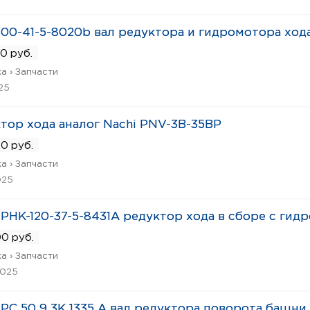
00-41-5-8020b вал редуктора и гидромотора ход
0 руб.
а › Запчасти
025
тор хода аналог Nachi PNV-3B-35BP
0 руб.
а › Запчасти
025
 PHK-120-37-5-8431A редуктор хода в сборе с гидр
0 руб.
а › Запчасти
2025
 PC 50 9 3K 1335 A вал редуктора поворота башни