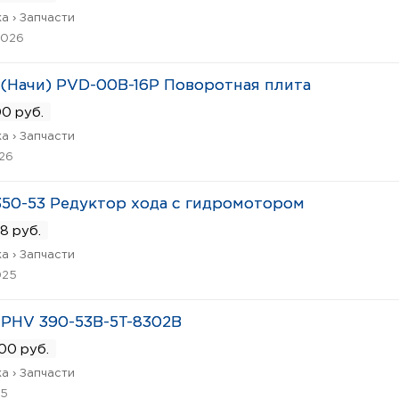
а › Запчасти
2026
 (Начи) PVD-00B-16P Поворотная плита
0 руб.
а › Запчасти
026
50-53 Редуктор хода с гидромотором
8 руб.
а › Запчасти
025
 PHV 390-53B-5T-8302B
00 руб.
а › Запчасти
25