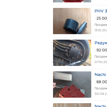
PHV 3
25 00
Продаж
13.10.2
Редук
92 00
Продаж
07.10.2
Nachi
88 00
Продаж
30.09.
Nachi