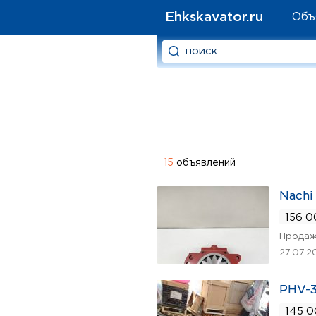
Ehkskavator.ru
Объ
15
объявлений
Nachi
156 0
Продаж
27.07.2
PHV-3
145 0