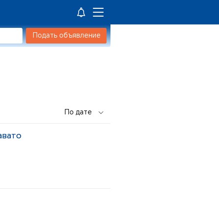
Подать объявление
авато