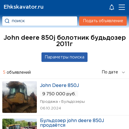
Ehkskavator.ru
Подать объявление
John deere 850j болотник будьдозер
2011г
5
объявлений
John Deere 850J
9 750 000 руб.
Продажа › Бульдозеры
06.10.2024
Бульдозер john deere 850J
продаётся