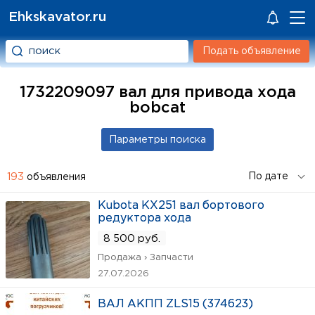
Ehkskavator.ru
Подать объявление
1732209097 вал для привода хода
bobcat
193
объявления
Kubota KX251 вал бортового
редуктора хода
8 500 руб.
Продажа › Запчасти
27.07.2026
ВАЛ АКПП ZLS15 (374623)