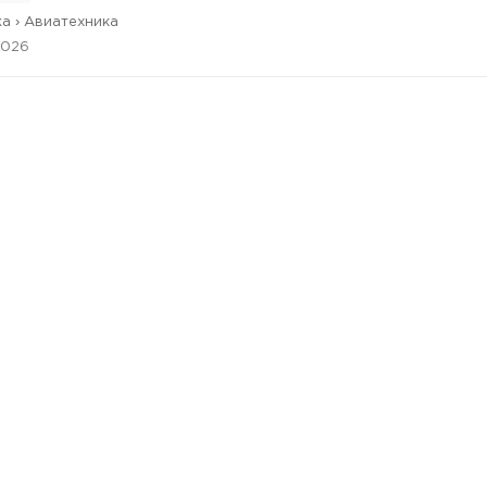
а › Авиатехника
2026