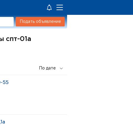
Подать объявление
ы спт-01а
-55
1а