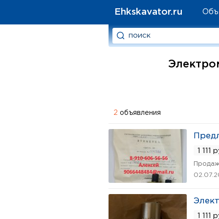
Ehkskavator.ru
Объ
Электром
2
объявления
Предл
1 111 
Продаж
02.07.
Элект
1 111 