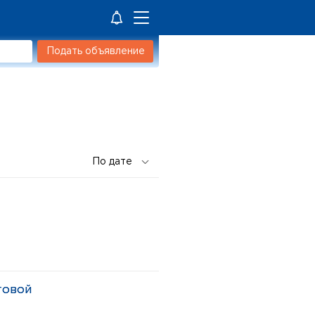
Подать объявление
товой