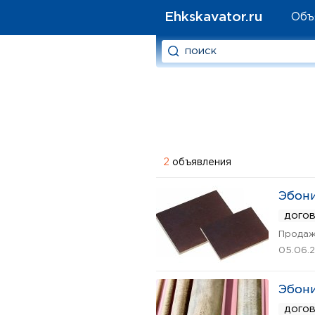
Ehkskavator.ru
Объ
2
объявления
Эбони
дого
Продаж
05.06.
Эбони
дого