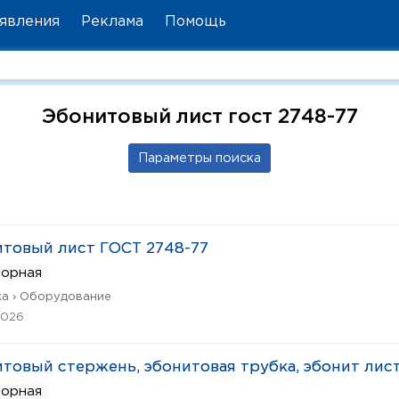
явления
Реклама
Помощь
Эбонитовый лист гост 2748-77
товый лист ГОСТ 2748-77
ворная
а › Оборудование
2026
товый стержень, эбонитовая трубка, эбонит лис
ворная