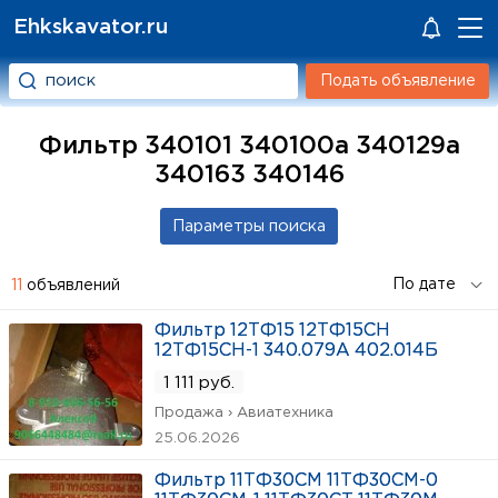
Ehkskavator.ru
Подать объявление
Фильтр 340101 340100а 340129а
340163 340146
11
объявлений
Фильтр 12ТФ15 12ТФ15СН
12ТФ15СН-1 340.079А 402.014Б
1 111 руб.
Продажа › Авиатехника
25.06.2026
Фильтр 11ТФ30СМ 11ТФ30СМ-0